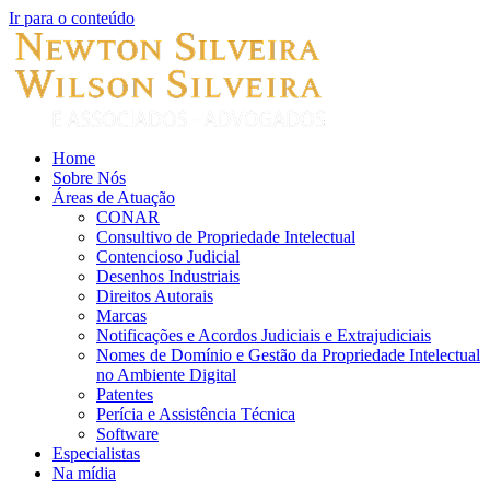
Ir para o conteúdo
Home
Sobre Nós
Áreas de Atuação
CONAR
Consultivo de Propriedade Intelectual
Contencioso Judicial
Desenhos Industriais
Direitos Autorais
Marcas
Notificações e Acordos Judiciais e Extrajudiciais
Nomes de Domínio e Gestão da Propriedade Intelectual
no Ambiente Digital
Patentes
Perícia e Assistência Técnica
Software
Especialistas
Na mídia