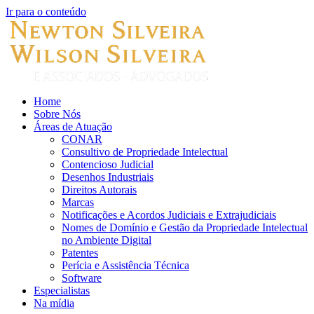
Ir para o conteúdo
Home
Sobre Nós
Áreas de Atuação
CONAR
Consultivo de Propriedade Intelectual
Contencioso Judicial
Desenhos Industriais
Direitos Autorais
Marcas
Notificações e Acordos Judiciais e Extrajudiciais
Nomes de Domínio e Gestão da Propriedade Intelectual
no Ambiente Digital
Patentes
Perícia e Assistência Técnica
Software
Especialistas
Na mídia