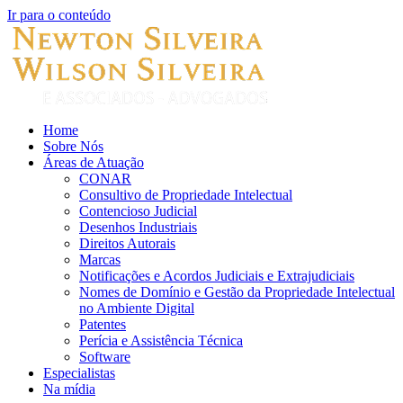
Ir para o conteúdo
Home
Sobre Nós
Áreas de Atuação
CONAR
Consultivo de Propriedade Intelectual
Contencioso Judicial
Desenhos Industriais
Direitos Autorais
Marcas
Notificações e Acordos Judiciais e Extrajudiciais
Nomes de Domínio e Gestão da Propriedade Intelectual
no Ambiente Digital
Patentes
Perícia e Assistência Técnica
Software
Especialistas
Na mídia