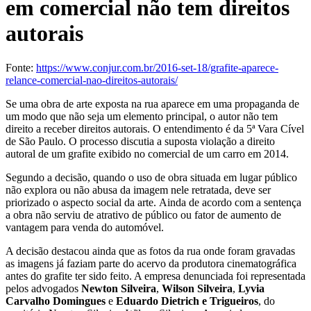
em comercial não tem direitos
autorais
Fonte:
https://www.conjur.com.br/2016-set-18/grafite-aparece-
relance-comercial-nao-direitos-autorais/
Se uma obra de arte exposta na rua aparece em uma propaganda de
um modo que não seja um elemento principal, o autor não tem
direito a receber direitos autorais. O entendimento é da 5ª Vara Cível
de São Paulo. O processo discutia a suposta violação a direito
autoral de um grafite exibido no comercial de um carro em 2014.
Segundo a decisão, quando o uso de obra situada em lugar público
não explora ou não abusa da imagem nele retratada, deve ser
priorizado o aspecto social da arte. Ainda de acordo com a sentença
a obra não serviu de atrativo de público ou fator de aumento de
vantagem para venda do automóvel.
A decisão destacou ainda que as fotos da rua onde foram gravadas
as imagens já faziam parte do acervo da produtora cinematográfica
antes do grafite ter sido feito. A empresa denunciada foi representada
pelos advogados
Newton Silveira
,
Wilson Silveira
,
Lyvia
Carvalho Domingues
e
Eduardo Dietrich e Trigueiros
, do